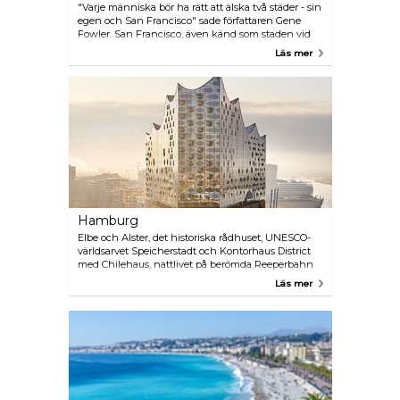
"Varje människa bör ha rätt att älska två städer - sin
egen och San Francisco" sade författaren Gene
Fowler. San Francisco, även känd som staden vid
bukten, är en mångsidig, färgstark och spännande
Läs mer
destination som lockar besökare från alla hörn av
världen med sin skönhet, kultur, historia och
dynamiska atmosfär. San Francisco är dock mest
känt för sina branta backar, vackra panoramavyer
och utmärkta kök. Den eklektiska blandningen av
arkitektur, sandstränder, etnisk och kulturell
mångfald och underhållning för alla åldrar gör San
Francisco till ett utmärkt semesterval.
Hamburg
Elbe och Alster, det historiska rådhuset, UNESCO-
världsarvet Speicherstadt och Kontorhaus District
med Chilehaus, nattlivet på berömda Reeperbahn
och Hamburgs traditionella fiskmarknad formar alla
Läs mer
bilden av Hamburg, Tysklands gröna stad vid
vattnet. I HafenCity hittar du modern arkitektur och
det nya landmärket, konserthallen
Elbphilharmonie Hamburg. I Hamburg förenas
anseende, elegans och modernitet till en global
atmosfär som saknar motstycke.