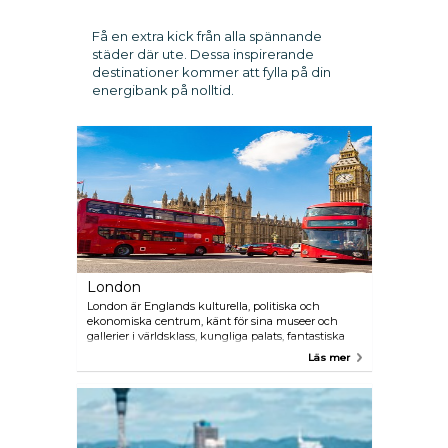
Få en extra kick från alla spännande
städer där ute. Dessa inspirerande
destinationer kommer att fylla på din
energibank på nolltid.
London
London är Englands kulturella, politiska och
ekonomiska centrum, känt för sina museer och
gallerier i världsklass, kungliga palats, fantastiska
shopping, teatershower på West End och
Läs mer
prisbelönade restauranger. Ska du åka hit? Börja
planera din resa här, från bokning av boende till att
skapa din perfekta resplan. Oavsett om du vill bo på
ett 5-stjärnigt lyxhotell och ta ett glas champagne i
London Eye eller hitta ett budgethotell och vandra i
någon av Londons vackra parker, kommer du alltid