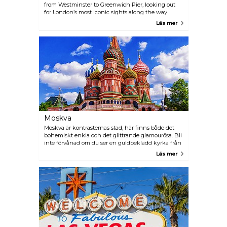
from Westminster to Greenwich Pier, looking out
for London’s most iconic sights along the way.
Watch Alex's London Story as he proudly tells of his
Läs mer
family heritage working on London's waterways.
Discover more London stories
www.visitlondon.com/story
Moskva
Moskva är kontrasternas stad, här finns både det
bohemiskt enkla och det glittrande glamourösa. Bli
inte förvånad om du ser en guldbeklädd kyrka från
1500-talet vägg i vägg med en ultramodern
Läs mer
glasbyggnad. Här sköljs salt kaviar ned med söt
"shampanskoye". Vad representerar denna anda
bättre än Moskvas tunnelbana? För några få rubel
kan du resa mellan stationer prydda av
kristallkronor och marmor.