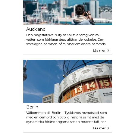
att hitta något som passar din budget här.
Auckland
Den majestätiska "City of Sails" är omgiven av
vatten som förklarar dess glittrande lockelse. Den
storslagna hamnen påminner om andra berömda
vattenstäder men ändå med sin egen unika charm.
Läs mer
Auckland har en rik maritim historia och var
platsen för 2000 & 2003 års America’s Cup. Auckland
är relativt litet geografiskt sett vilket innebär att det
är ett nöje att utforska staden till fots. Den har en
dynamisk befolkning som gör den till en
kosmopolitisk och sofistikerad stad med en lätt,
trevlig och angenäm känsla.
Berlin
Välkommen till Berlin - Tysklands huvudstad, som
med en oerhörd och otrolig historia samt med de
dynamiska förändringarna sedan murens fall, har
en särskild utstrålning och fascinerande
Läs mer
dragningskraft. Få andra europeiska storstäder har