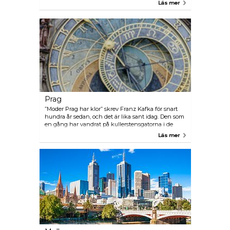
Läs mer
häftig destination för den smarta resenären. Staden
är en mångsidig metropol där ingen etnicitet består
av en majoritet av befolkningen. Denna blandning
av kulturer har bidragit till att göra Houston en stad
med utsökt mat i världsklass, kultur, nöjen och
shopping. Det är ingen överraskning att Houston
lockar besökare från hela världen.
Prag
”Moder Prag har klor” skrev Franz Kafka för snart
hundra år sedan, och det är lika sant idag. Den som
en gång har vandrat på kullerstensgatorna i de
gotiska gränderna och sett månen hänga bakom
Läs mer
tinnarna och tornen i Europas vackraste huvudstad
kommer tillbaka.