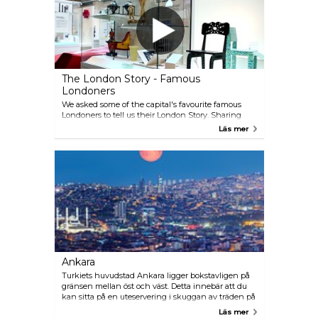
förståelse för Sydney och stadens historia. Sydney
växte snabbt från en straffkoloni av flera hundra
personer år 1788, till att idag vara en modern stad
med över 4 miljoner människor.
The London Story - Famous
Londoners
We asked some of the capital's favourite famous
Londoners to tell us their London Story. Sharing
their passion and top tips for the city are Mayor of
Läs mer
London Boris Johnson, actress Joanna Lumley, chef
and restaurateur Gordon Ramsay, model and actress
Twiggy and the Royal Ballet's Principal Dancers,
Thiago Soares and Marianela Nunez. Discover more
London stories www.visitlondon.com/story
Ankara
Turkiets huvudstad Ankara ligger bokstavligen på
gränsen mellan öst och väst. Detta innebär att du
kan sitta på en uteservering i skuggan av träden på
boulevarden samtidigt som du äter meze. De
Läs mer