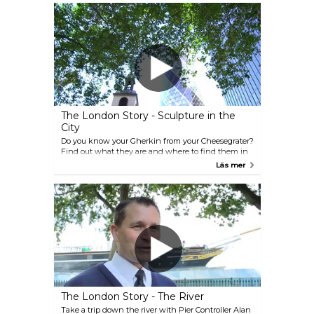
förändrats så mycket under de senaste åren.
Naturligtvis vittnar de berömda sevärdheterna och
landmärken som Brandenburger Tor, Reichstag
och East Side Gallery fortfarande om stadens
historia – men idag presenterar sig Berlin som en
ung, dynamisk metropol i hjärtat av Europa med
siktet inställt på nya trender inom arkitektur, konst
och mode. Upptäck dess mångfald – njut av Berlin!
The London Story - Sculpture in the
City
Do you know your Gherkin from your Cheesegrater?
Find out what they are and where to find them in
Stella's London Story as she introduces us to
Läs mer
Sculpture in the City; the contemporary sculpture
park created around the newest towers in the
oldest part of London.
The London Story - The River
Take a trip down the river with Pier Controller Alan