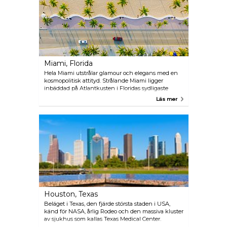
cobbled streets alone, you will be swept away by
the magic that has given Poznan a reputation for
being Poland’s most popular small-big city.
Miami, Florida
Hela Miami utstrålar glamour och elegans med en
kosmopolitisk attityd. Strålande Miami ligger
inbäddad på Atlantkusten i Floridas sydligaste
spets, vilket gör det soligt och varmt året runt. Det är
Läs mer
Nordamerika med en twist av Västindien, en touch
av Latinamerika och en antydan av Europa.
Tillsammans utgör de Miamis kulturliv. Det här är
en plats där du kan hitta vackra stränder,
enastående nattliv, massor av affärer och läckra
restauranger. Även om det finns ett överflöd av
saker att göra i staden och på stranden så njuter
besökare av att åka på endagsutflykter för att se
den hisnande omgivningen i Miami.
Houston, Texas
Beläget i Texas, den fjärde största staden i USA,
känd för NASA, årlig Rodeo och den massiva kluster
av sjukhus som kallas Texas Medical Center.
Houston har mognat till en komplett och rent av