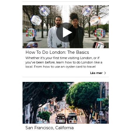
blandade influenserna från Europa och
Mellanöstern har färgat Ankaras arkitektur, mat,
vin, nattliv, mode och konst. De två kulturerna har
smält samman i denna stad och gett den en unik
identitet. Om du ankrar i Ankara, som namnet
föreslår, tar du ett steg över historiens gräns.
How To Do London: The Basics
Whether it's your first time visiting London, or if
you've been before, learn how to do London like a
local. From how to use an oyster card to travel
around the city, to ideas for things to do including
Läs mer
how to beat the queues, we've got it covered.
San Francisco, California