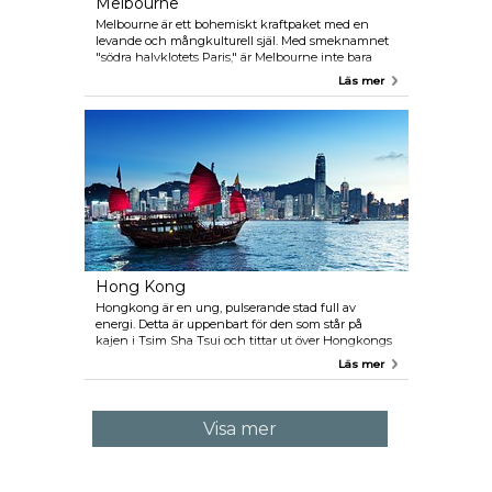
Melbourne
Melbourne är ett bohemiskt kraftpaket med en
levande och mångkulturell själ. Med smeknamnet
"södra halvklotets Paris," är Melbourne inte bara
känd för att vara Australiens kulturella hot-spot,
Läs mer
men är också för sina stora idrottsevenemang samt
kulinariska läckerheter från hela världen. Med sitt
högt stigande centrum och stora förorter, är det
svårt att inte dras med av livet i huvudstaden
Victoria- "the place to be", men dagsturer till statens
vilda natur är också mycket populära.
Hong Kong
Hongkong är en ung, pulserande stad full av
energi. Detta är uppenbart för den som står på
kajen i Tsim Sha Tsui och tittar ut över Hongkongs
imponerande horisont av skyskrapor. Dessutom är
Läs mer
detta en stad som har lyckats göra en konst av att
klämma in sju miljoner människor i ett område på 1
000 kvadratkilometer. Med sitt tropiska klimat,
vackra landskap, floder av elektronisk utrustning,
Visa mer
fartfyllda nattliv och bra mat är Hongkong ett
turistparadis. 25 miljoner människor åker hit varje
år, till en stad som har några av de högsta
skyskraporna i världen.