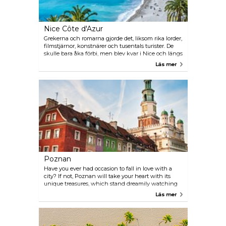
Nice Côte d'Azur
Grekerna och romarna gjorde det, liksom rika lorder,
filmstjärnor, konstnärer och tusentals turister. De
skulle bara åka förbi, men blev kvar i Nice och längs
Rivieran, några i veckor, andra i månader och år.
Läs mer
Fångade av ljuset, hänryckta av dofterna och
charmade av smaken från oliver, vin och saftiga
grönsaker. Allt detta med tårna i ett turkosblått hav!
Ovanpå det har ett Nice Nouveau vuxit fram: en
kaxig Medelhavsmetropol med pulserande nattliv,
nya vågade hotell och djärva konsthallar.
Paradgatan, La Promenade des Anglais, är hela
Rivierans Champs-Elsyées.
Poznan
Have you ever had occasion to fall in love with a
city? If not, Poznan will take your heart with its
unique treasures, which stand dreamily watching
their own reflections in the fast flowing Warta
Läs mer
River. Here, history and tradition interweave with
modernity offering you everything from bustling
tourist attractions to idyllic hideaways. The city is
perfect for romantic getaways. Even if you walk the