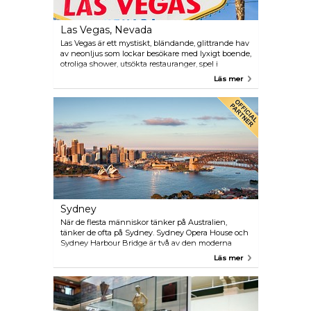
Las Vegas, Nevada
Las Vegas är ett mystiskt, bländande, glittrande hav
av neonljus som lockar besökare med lyxigt boende,
otroliga shower, utsökta restauranger, spel i
världsklass och dekadens på en storslagen skala.
Läs mer
Det är det antika Rom, romantiska Paris, exotiska
Egypten, spännande New York City och kanalerna i
Venedig - allt i en fantastisk semesterdestination.
Med miljontals människor som kommer till Las
Vegas varje år är det inte svårt att se varför det har
fått titeln Världens Underhållningshuvudstad.
Sydney
När de flesta människor tänker på Australien,
tänker de ofta på Sydney. Sydney Opera House och
Sydney Harbour Bridge är två av den moderna
världens mest kända ikoner. Sydney Opera House
Läs mer
har med sina vita segel och distinkta siluett blivit
en symbol för hela Sydney. Detta är dock bara en
sida av staden. Sydney har flera lager, precis som
den sandsten staden är byggd på. Besökaren kan
genom att upptäcka alla dessa lager få en djupare