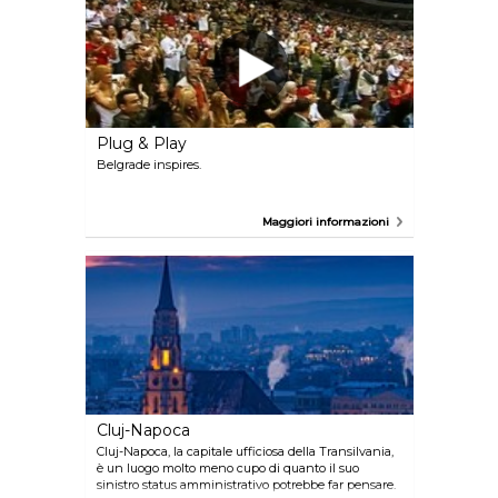
cobbled streets alone, you will be swept away by
the magic that has given Poznan a reputation for
being Poland’s most popular small-big city.
Plug & Play
Belgrade inspires.
Maggiori informazioni
Cluj-Napoca
Cluj-Napoca, la capitale ufficiosa della Transilvania,
è un luogo molto meno cupo di quanto il suo
sinistro status amministrativo potrebbe far pensare.