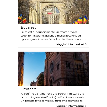
Bucarest
Bucarest è indubbiamente un tesoro tutto da
scoprire. Ristoranti, gallerie e musei appaiono ad
ogni angolo di questa fiorente città. I turisti stanno a
poco a poco scoprendo questo piccolo gioiello,
Maggiori informazioni
incantati dal carattere autentico di Bucarest.
Nonostante le reminescenze del periodo comunista
siano ancora palpabili, la città è saldamente
proiettata verso il futuro, senza mai dimenticare la
sua storia. Bar e boutique di lusso dividono il centro
con chiese ortodosse e gallerie d'arte, tutte
dominate dall'imponente Palazzo del Parlamento.
Timisoara
Al confine tra l’Ungheria e la Serbia, Timisoara è la
porta di ingresso (o d'uscita) dell’occidente e vanta
un passato fatto di multiculturalismo cosmopolita.
Oggi è conosciuta anche per essere il luogo di
Maggiori informazioni