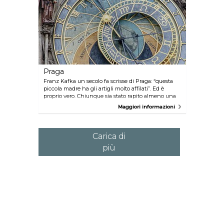
Vistula e rilassati ascoltando un delizioso concerto di
Chopin al Parco Reale di Łazienki. Senza dubbio,
Varsavia è una città da aggiungere alla lista delle
città Europee da visitare.
Praga
Franz Kafka un secolo fa scrisse di Praga: “questa
piccola madre ha gli artigli molto affilati”. Ed è
proprio vero. Chiunque sia stato rapito almeno una
volta dalle stradine pavimentate con ciottoli e dai
Maggiori informazioni
passaggi gotici ed ha visto la luna nascosta tra le
torri e le guglie della più bella capitale europea di
sicuro vi farà ritorno.
Carica di
più