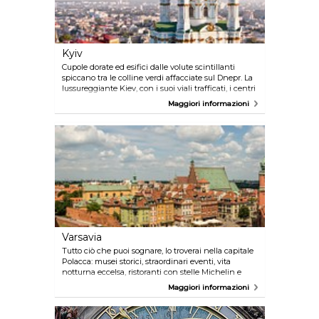
vivace scena culturale.
Kyiv
Cupole dorate ed esifici dalle volute scintillanti
spiccano tra le colline verdi affacciate sul Dnepr. La
lussureggiante Kiev, con i suoi viali trafficati, i centri
commerciali, le numerose chiese, la musica e la
Maggiori informazioni
vivace vita notturna, ha abbracciato la via del
capitalismo, pur rimanendo saldamente ancorata
alla propria identità. Il Monastero delle Grotte è il
cuore spirituale dell’Ucraina, accanto ad esso lo
sguardo della gigantesca statua di epoca
brezhneviana dedicata della Madre Patria,
abbraccia la città, il fiume e le sue isole.
Varsavia
Tutto ciò che puoi sognare, lo troverai nella capitale
Polacca: musei storici, straordinari eventi, vita
notturna eccelsa, ristoranti con stelle Michelin e
un'abbondanza di aree verdi. Scopri l'affascinante
Maggiori informazioni
Centro Storico e passeggia lungo la Strada Reale.
Scopri la storia della città nei musei interattivi di
Varsavia. Trascorri la serata nel viale del fiume