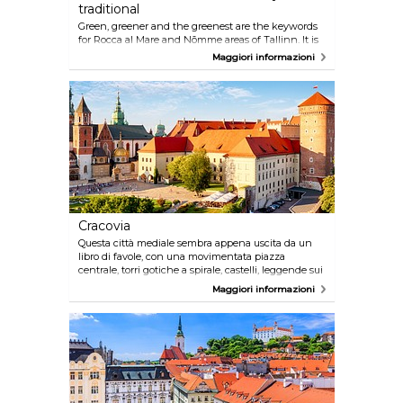
traditional
Green, greener and the greenest are the keywords
for Rocca al Mare and Nõmme areas of Tallinn. It is
here where you can see the most exciting
Maggiori informazioni
collection of animals in the Northern-Europe, learn
Estonian history through the architecture of log
houses or celebrate old traditions or simply walk
under the pine trees and taste the seasonal local
food at the Nõmme market.
Cracovia
Questa città mediale sembra appena uscita da un
libro di favole, con una movimentata piazza
centrale, torri gotiche a spirale, castelli, leggende sui
draghi, vicoli e cortili nascosti, e una miriade di
Maggiori informazioni
cantine e tunnel sotterranei tutti da scoprire.
Cracovia è conosciuta come la capitale culturale
della Polonia grazie alla sua passione per la musica,
la poesia e il teatro. Dopo anni di invasioni e lotte, la
città si erge oggi orgogliosa e con un forte senso
d'identità, pur conservando quell’anima artistica e
sbarazzina che la contraddistingue da sempre.