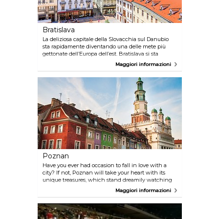
Bratislava
La deliziosa capitale della Slovacchia sul Danubio
sta rapidamente diventando una delle mete più
gettonate dell’Europa dell’est. Bratislava si sta
trasformando in modo sorprendente da una
Maggiori informazioni
pittoresca città da cartolina in un centro
metropolitano sofisticato fatto di stile e cultura.
Ristoranti raffinati, club alla moda e un’atmosfera
cosmopolita immersi tra i famosi palazzi barocchi, i
giardini curati e i caffè classici disseminati per la
città.
Poznan
Have you ever had occasion to fall in love with a
city? If not, Poznan will take your heart with its
unique treasures, which stand dreamily watching
their own reflections in the fast flowing Warta
Maggiori informazioni
River. Here, history and tradition interweave with
modernity offering you everything from bustling
tourist attractions to idyllic hideaways. The city is
perfect for romantic getaways. Even if you walk the