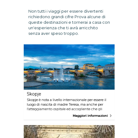
Non tutti i viaggi per essere divertenti
richiedono grandi cifre Prova alcune di
queste destinazioni e tornerai a casa con
un'esperienza che ti avrà arricchito
senza aver speso troppo.
Skopje
Skopje è nota a livello internazionale per essere il
luogo di nascita di madre Teresa, ma anche per
l’atteggiamento ospitale ed accogliente che gli
abitanti della città dimostrano nei confronti dei
Maggiori informazioni
visitatori. Malgrado i recenti tumulti politici nei
Balcani, Skopje è riuscita a restare fuori dai conflitti
ed è sbocciata come destinazione turistica,
rivelandosi una città eccitante e stimolante da
esplorare.