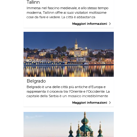
Tallinn
Immersa nel fascino medievale, e allo stesso tempo
moderna, Tallinn offre ai suoi visitatori moltissime
cose da fare e vedere. La città è abbastanza
interessante da occupare diversi giorni, ma è anche
Maggiori informazioni
abbastanza compatta per poter essere visitata
interamente senza allontanarsi dal centro.
Belgrado
Belgrado è una delle città più antiche d'Europa e
rappresenta il crocevia tra l'Oriente e l'Occidente. La
capitale della Serbia è un mosaico incredibilmente
ricco di culture, influenze e stili diversi, con
Maggiori informazioni
un'atmosfera misteriosa ed esotica. Città europea ma
con influenze orientali, Belgrado rappresenta un
luogo fantastico per spendere il fine-settimana,
offrendo la possibilità di visitare numerose attrazioni
interessanti, una splendida architettura,
monumenti e una vita notturna frenetica. Belgrado
è inoltre conveniente per lo shopping ed ha una