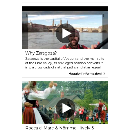
nascita della rivoluzione rumena del 1989 che ha
posto fine al regime di Ceauşescu, e quindi per
essere una delle città che hanno fatto la storia
romena. Si tratta di una città piena di verde, fatta a
misura d'uomo. Con i suoi caffè, i vivaci mercati e i
musei offre attrazioni sufficienti a riempire
un'intera settimana.
Why Zaragoza?
Zaragoza is the capital of Aragon and the main city
of the Ebro Valley, its privileged position converts it
into a crossroads of natural paths and at an equal
distance from Madrid, Barcelona, Valencia and
Maggiori informazioni
Bilbao. The city counts on an international airport
and a railway network with the high-Speed line
(AVE). This tourist destination has a delicious
gastronomy and a rich heritage of historical
monuments, with the impressive Basilica del Pilar
and Cathedral of San Salvador, the 11th century
Aljaferia Palace, the astonishing paintings of the
universal artist Goya or the important examples of
the Mudejar style - UNESCO Heritage of Mankind -,
among others.
Rocca al Mare & Nõmme - lively &