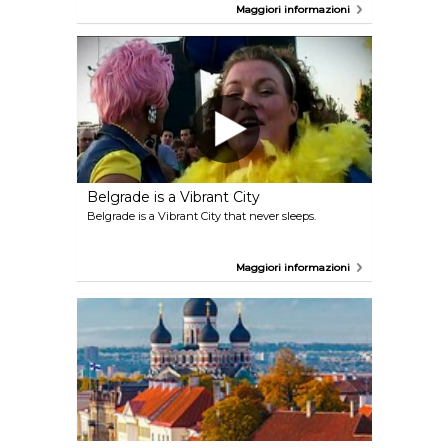
Eletta Capitale Europea della Gioventù nel 2015, la
Maggiori informazioni
città ospita circa 100.000 studenti (pari a circa un
quinto della popolazione totale): un numero che, in
parte, spiega l'attuale periodo di rinascita culturale
che la città sta vivendo, nonché la nomea, ben
meritata, di città festaiola.
Belgrade is a Vibrant City
Belgrade is a Vibrant City that never sleeps.
Maggiori informazioni