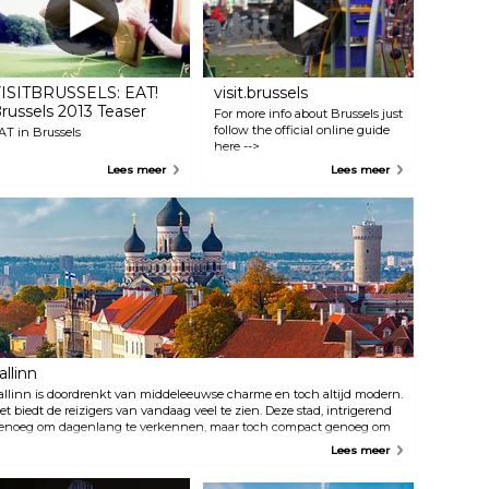
ISITBRUSSELS: EAT!
visit.brussels
russels 2013 Teaser
For more info about Brussels just
follow the official online guide
AT in Brussels
here -->
http://www.visit.brussels
Lees meer
Lees meer
allinn
allinn is doordrenkt van middeleeuwse charme en toch altijd modern.
et biedt de reizigers van vandaag veel te zien. Deze stad, intrigerend
enoeg om dagenlang te verkennen, maar toch compact genoeg om
n slechts een paar uur vast te leggen, belooft een onvergetelijke reis
Lees meer
oor de tijd. Dompel jezelf onder in de unieke mix van oud en nieuw in
allinn.