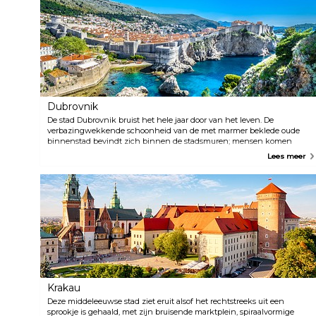
Dubrovnik
De stad Dubrovnik bruist het hele jaar door van het leven. De
verbazingwekkende schoonheid van de met marmer beklede oude
binnenstad bevindt zich binnen de stadsmuren; mensen komen
massaal naar de pleinen, pittoreske smalle steegjes, cafés en bars. De
Lees meer
schone stranden en het kristalheldere blauwe water rondom de
stadsmuren van Dubrovnik fascineren de bezoeker met hun charme.
Krakau
Deze middeleeuwse stad ziet eruit alsof het rechtstreeks uit een
sprookje is gehaald, met zijn bruisende marktplein, spiraalvormige