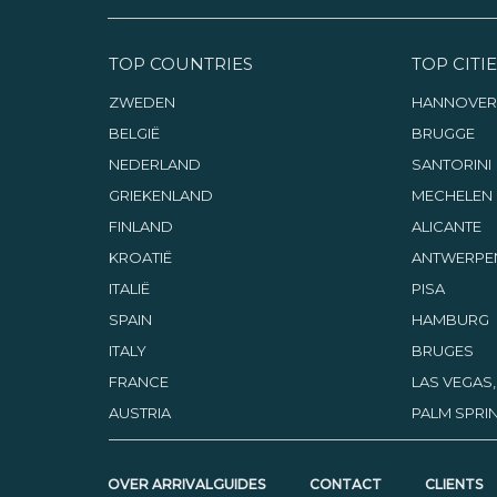
TOP COUNTRIES
TOP CITIE
ZWEDEN
HANNOVER
BELGIË
BRUGGE
NEDERLAND
SANTORINI
GRIEKENLAND
MECHELEN
FINLAND
ALICANTE
KROATIË
ANTWERPE
ITALIË
PISA
SPAIN
HAMBURG
ITALY
BRUGES
FRANCE
LAS VEGAS
AUSTRIA
PALM SPRIN
OVER ARRIVALGUIDES
CONTACT
CLIENTS