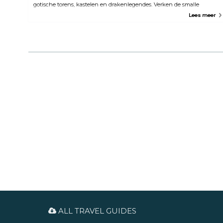
gotische torens, kastelen en drakenlegendes. Verken de smalle
straatjes van de stad, verborgen binnenplaatsen en het netwerk van
Lees meer
ondergrondse kelders en tunnels. Krakau staat bekend als de culturele
hoofdstad van Polen vanwege zijn liefde voor muziek, poëzie en
theater. Na jaren van bezetting en strijd is Krakau uitgegroeid tot een
trotse stad met een sterk identiteitsgevoel, maar met nog steeds de
artistieke en vrolijke ziel.
ALL TRAVEL GUIDES