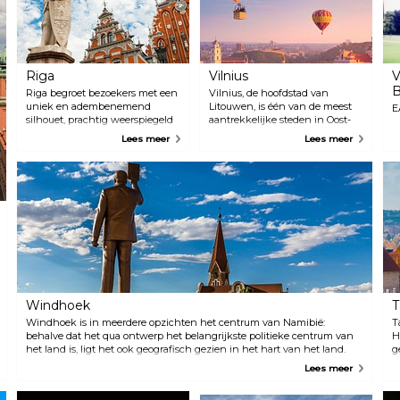
Riga
Vilnius
V
B
Riga begroet bezoekers met een
Vilnius, de hoofdstad van
uniek en adembenemend
Litouwen, is één van de meest
E
silhouet, prachtig weerspiegeld
aantrekkelijke steden in Oost-
in de Oostzee. Een wandeling
Europa. Het trekt de aandacht,
Lees meer
Lees meer
door het stadscentrum biedt een
niet alleen vanwege het unieke
charmante, verwarrende mix
architectonische karakter, maar
van een moderne metropool
ook vanwege de culturele
met exclusieve winkels, een
evenementen en attracties.
bruisend nachtleven,
Tijdens de eerste tien jaar van
internationale keuken en oude
de Litouwse onafhankelijkheid
tradities in een hoofdstad die
begon de stad bezoekers te
gedurende haar 800-jarige
trekken. Het aantal toeristen is
geschiedenis multicultureel is
in de loop der jaren constant
geweest.
toegenomen, evenals de
toeristische infrastructuur en
diensten die door het land
Windhoek
T
worden aangeboden.
Windhoek is in meerdere opzichten het centrum van Namibië:
T
behalve dat het qua ontwerp het belangrijkste politieke centrum van
H
het land is, ligt het ook geografisch gezien in het hart van het land.
g
Hierdoor is de stad een gemakkelijke tussenstop op weg naar de
i
Lees meer
spectaculaire natuurlijke attracties van Namibië. Enkele daarvan zijn
d
het Namib-Naukluft Nationaal Park, met zijn opvallende Sossusvlei en
T