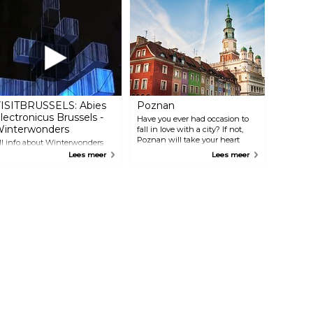
ISITBRUSSELS: Abies
Poznan
lectronicus Brussels -
Have you ever had occasion to
interwonders
fall in love with a city? If not,
Poznan will take your heart
ll info about Winterwonders
with its unique treasures, which
nd the Christmas market in
Lees meer
Lees meer
stand dreamily watching their
russels
own reflections in the fast
flowing Warta River. Here,
history and tradition interweave
with modernity offering you
everything from bustling tourist
attractions to idyllic hideaways.
The city is perfect for romantic
getaways. Even if you walk the
cobbled streets alone, you will be
swept away by the magic that
has given Poznan a reputation
for being Poland’s most popular
small-big city.