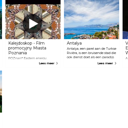
Deadvlei, het Etosha National Park met inheemse dieren die vrij
rondlopen en de eindeloze afgrijselijke, opvallende Skeleton Coast.
Kalejdoskop - Film
Antalya
V
promocyjny Miasta
E
Antalya, een parel aan de Turkse
Poznania
W
Rivièra, is een bruisende stad die
ook dienst doet als een paradijs
POZnan* Eastern energy,
A
voor vakantievierende gezinnen
Western style.
a
Lees meer
Lees meer
uit heel Europa. De kust is
B
bezaaid met verleidelijke
stranden, talloze
budgetvriendelijke en luxe
hotels en restaurants in
overvloed. En voor degenen die
even willen ontsnappen aan de
all-inclusive dagen aan het
zwembad, vind je in de buurt
een schat aan intrigerende oude
bezienswaardigheden.